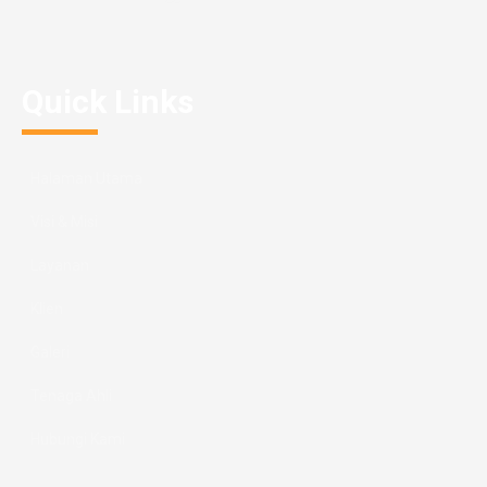
Quick Links
Halaman Utama
Visi & Misi
Layanan
Klien
Galeri
Tenaga Ahli
Hubungi Kami