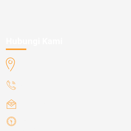
Hubungi Kami
Sahid Sudirman Center No.86
Jakarta 10220
(+62) 811 1055 6868
admin@rinjaniconsulting.com
08:00 – 17:00
Sabtu & Minggu : Libur