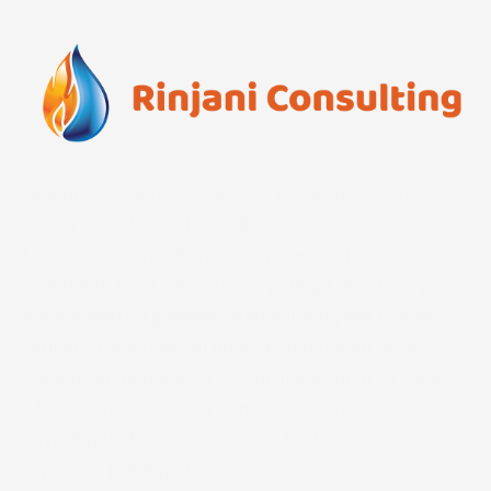
Rinjani Consulting merupakan perusahaan yang
bergerak pada Jasa Konsultasi dan Training
Manajemen yang akan dengan senang hati
membantu klien dalam upaya peningkatan kinerja
perusahaan (organisasi) atau hal lain yang terkait
dengan strategi dalam upaya peningkatan bisnis.
Tujuan dari penerapan sistem manajemen tersebut
adalah peningkatan terus menerus, kepatuhan
terhadap undang-undang yang berlaku, dan
kepuasan pelanggan.